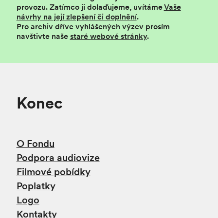
provozu.
Zatímco ji dolaďujeme, uvítáme
Vaše
návrhy na její zlepšení či doplnění
.
Pro archiv dříve vyhlášených výzev prosím
navštivte naše
staré webové stránky
.
Konec
O Fondu
Podpora audiovize
Filmové pobídky
Poplatky
Logo
Kontakty