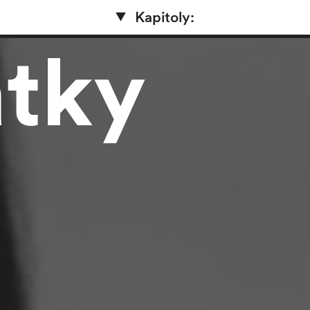
Kapitoly:
atky