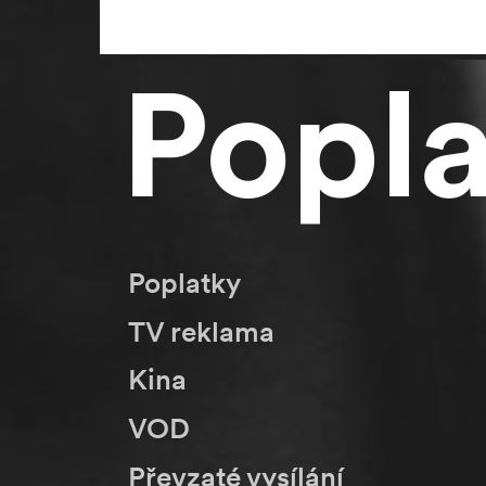
Popl
Poplatky
TV reklama
Kina
VOD
Převzaté vysílání