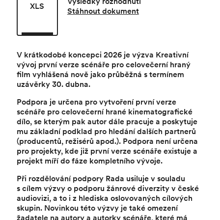
Výsledky rozhodnutí
XLS
Stáhnout dokument
V krátkodobé koncepci 2026 je výzva Kreativní
vývoj první verze scénáře pro celovečerní hraný
film vyhlášená nově jako průběžná s termínem
uzávěrky 30. dubna.
Podpora je určena pro vytvoření první verze
scénáře pro celovečerní hrané kinematografické
dílo, se kterým pak autor dále pracuje a poskytuje
mu základní podklad pro hledání dalších partnerů
(producentů, režisérů apod.). Podpora není určena
pro projekty, kde již první verze scénáře existuje a
projekt míří do fáze kompletního vývoje.
Při rozdělování podpory Rada usiluje v souladu
s cílem výzvy o podporu žánrové diverzity v české
audiovizi, a to i z hlediska oslovovaných cílových
skupin. Novinkou této výzvy je také omezení
žadatele na autory a autorky scénáře, které má