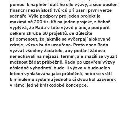
pomoci k naplnění dalšího cíle výzvy, a sice posílení
finanční nezávislosti tvůrců při psaní první verze
scénáře. Výše podpory pro jeden projekt je
maximálně 200 tis. Kč na jeden projekt, z čehož
vyplývá, že Rada v této výzvě plánuje podpořit
celkem zhruba 30 projektů. Je důležité
připomenout, že jakmile se vyčerpají alokované
zdroje, výzva bude uzavřena. Proto chce Rada
vyzvat všechny žadatele, aby podání žádosti
nenechávali na nejzazší termín, ale snažili se využít
možnost žádat průběžně. Rada po uzavření výzvy
následně vyhodnotí, bude-li výzva v budoucích
letech vyhlašována jako průběžná, nebo se vrátí
k minulému systému jednoho či dvou kol uzávěrek
v rámci jedné krátkodobé koncepce.